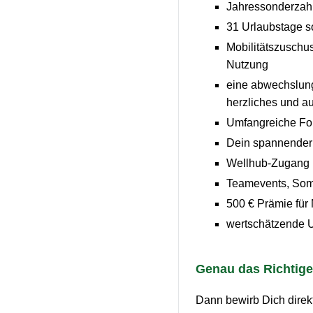
Jahressonderzahl
31 Urlaubstage so
Mobilitätszuschus
Nutzung
eine abwechslungs
herzliches und 
Umfangreiche For
Dein spannender 
Wellhub-Zugang m
Teamevents, Somm
500 € Prämie für
wertschätzende U
Genau das Richtige
Dann bewirb Dich direkt