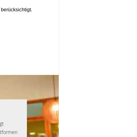
erücksichtigt.
gt
ttformen