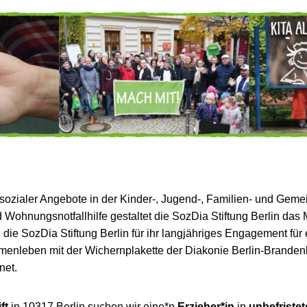
er sozialer Angebote in der Kinder-, Jugend-, Familien- und Gem
 Wohnungsnotfallhilfe gestaltet die SozDia Stiftung Berlin das M
 die SozDia Stiftung Berlin für ihr langjähriges Engagement für 
enleben mit der Wichernplakette der Diakonie Berlin-Branden
net.
ft
in 10317 Berlin suchen wir eine*n
Erzieher*in
in
unbefristet